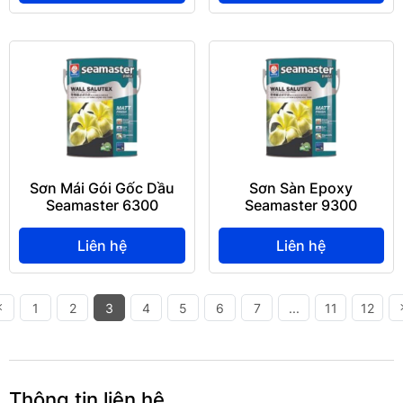
Sơn Mái Gói Gốc Dầu
Sơn Sàn Epoxy
Seamaster 6300
Seamaster 9300
Liên hệ
Liên hệ
1
2
3
4
5
6
7
...
11
12
Thông tin liên hệ