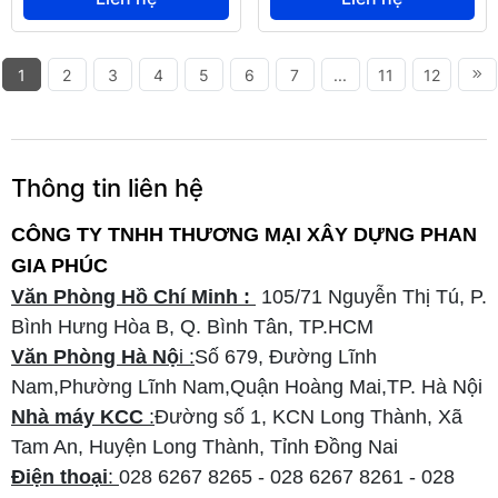
1
2
3
4
5
6
7
...
11
12
Thông tin liên hệ
CÔNG TY TNHH THƯƠNG MẠI XÂY DỰNG PHAN
GIA PHÚC
Văn Phòng Hồ Chí Minh :
105/71 Nguyễn Thị Tú, P.
Bình Hưng Hòa B, Q. Bình Tân, TP.HCM
Văn Phòng Hà Nộ
i :
Số 679, Đường Lĩnh
Nam,Phường Lĩnh Nam,Quận Hoàng Mai,TP. Hà Nội
Nhà máy KCC
:
Đường số 1, KCN Long Thành, Xã
Tam An, Huyện Long Thành, Tỉnh Đồng Nai
Điện thoại
:
028 6267 8265 - 028 6267 8261 - 028