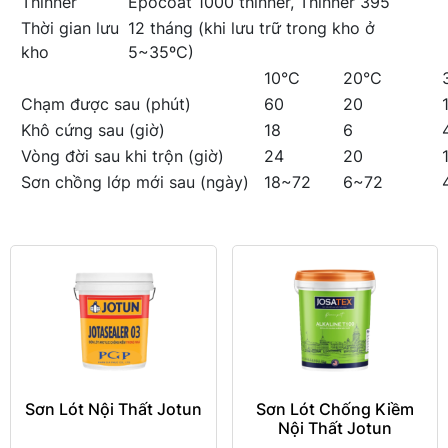
Thinner
Epocoat 1000 thinner, Thinner 395
Thời gian lưu
12 tháng (khi lưu trữ trong kho ở
kho
5~35ºC)
10°C
20°C
Chạm được sau (phút)
60
20
Khô cứng sau (giờ)
18
6
Vòng đời sau khi trộn (giờ)
24
20
Sơn chồng lớp mới sau (ngày)
18~72
6~72
Sơn Lót Nội Thất Jotun
Sơn Lót Chống Kiềm
Nội Thất Jotun