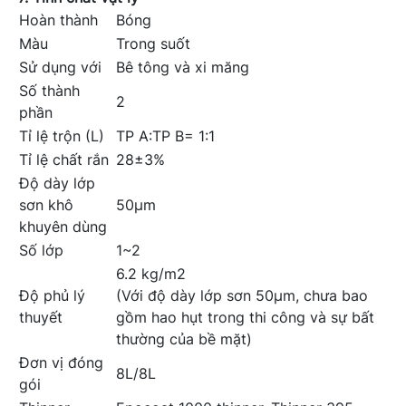
Hoàn thành
Bóng
Màu
Trong suốt
Sử dụng với
Bê tông và xi măng
Số thành
2
phần
Tỉ lệ trộn (L)
TP A:TP B= 1:1
Tỉ lệ chất rắn
28±3%
Độ dày lớp
sơn khô
50µm
khuyên dùng
Số lớp
1~2
6.2 kg/m2
Độ phủ lý
(Với độ dày lớp sơn 50µm, chưa bao
thuyết
gồm hao hụt trong thi công và sự bất
thường của bề mặt)
Đơn vị đóng
8L/8L
gói